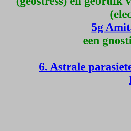
(geostress) en gebruik 
(ele
5g Amit
een gnost
6. Astrale parasie