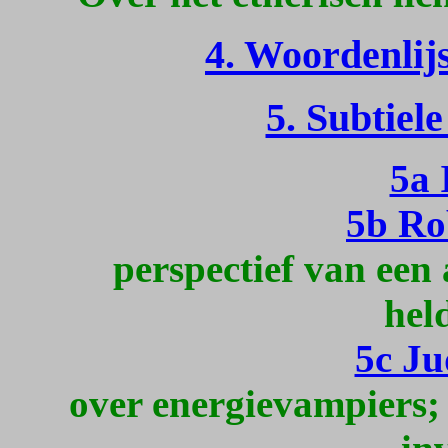
4. Woordenlijs
5. Subtiel
5a 
5b Ro
perspectief van een 
hel
5c Ju
over energievampiers; 