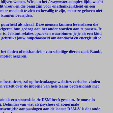
d blijven wonen. Wie aan het
Assepoester
-complex lijdt, wacht
 dit vrouwen die bang zijn voor onafhankelijkheid en een
 er mooi uit te zien en bevallig te zijn, maar ze geloven niet
ng kunnen bevrijden.
 puurheid als ideaal. Deze mensen kunnen levensfasen die
eigeren hun gedrag aan het ouder worden aan te passen. Je
r is. Je kunt relaties opzoeken waarbinnen je je als een kind
n gebruikt jouw hulpeloosheid om aandacht en energie uit je
n het doden of mishandelen van schattige dieren zoals Bambi,
ompleet negeren.
n bestudeert, zal op hedendaagse websites verhalen vinden
en vertelt over de inbreng van hele teams professionals met
oit als een stoornis in de DSM heeft gestaan. Je moest in
g. Definities van wat als psychose of abnormale
tussentijdse aanpassingen aan de laatste DSM-V is dat oude