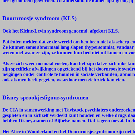
heel groot bent geworden. Of andersom: de kamer lijkt groot, jij
Doornroosje syndroom (KLS)
Ook het Kleine-Levin syndroom genoemd, afgekort KLS.
Patiënten melden dat ze de wereld om hen heen niet als scherp en 
Ze kunnen soms abnormaal lang slapen (hypersomnia), vandaar 
weten niet waar ze zijn, ze kunnen hun bed niet uit komen en voe
Als ze zich weer normaal voelen, kan het zijn dat ze zich niks 
zijn specifieke afwijkingen opgetekend bij het doornroosje syn
neigingen onder controle te houden in sociale verbanden; abnor
ook als men heeft gegeten, waardoor men zich ziek kan eten.
Disney sprookjesfiguur-syndromen
De CIA in samenwerking met Tavistock psychiaters onderzoeken h
gespleten en in zichzelf verdeeld kunt houden en welke drugs daar
hebben Disney-namen of Bijbelse namen. Dat is geen toeval. In d
Het Alice in Wonderland en het Doornroosje-syndroom zijn net b