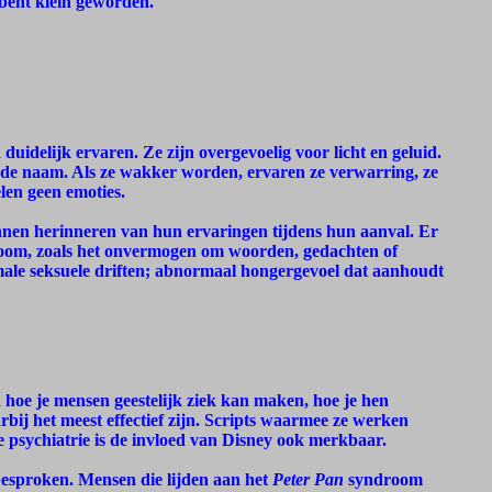
 bent klein geworden.
duidelijk ervaren. Ze zijn overgevoelig voor licht en geluid.
de naam. Als ze wakker worden, ervaren ze verwarring, ze
len geen emoties.
kunnen herinneren van hun ervaringen tijdens hun aanval. Er
droom, zoals het onvermogen om woorden, gedachten of
male seksuele driften; abnormaal hongergevoel dat aanhoudt
oe je mensen geestelijk ziek kan maken, hoe je hen
bij het meest effectief zijn. Scripts waarmee ze werken
e psychiatrie is de invloed van Disney ook merkbaar.
esproken. Mensen die lijden aan het
Peter Pan
syndroom