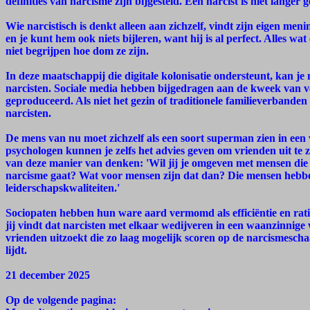
definities van narcisme zijn bijgesteld. Een narcist is niet langer 
Wie narcistisch is denkt alleen aan zichzelf, vindt zijn eigen men
en je kunt hem ook niets bijleren, want hij is al perfect. Alles wa
niet begrijpen hoe dom ze zijn.
In deze maatschappij die digitale kolonisatie ondersteunt, kan je
narcisten. Sociale media hebben bijgedragen aan de kweek van ve
geproduceerd. Als niet het gezin of traditionele familieverbande
narcisten.
De mens van nu moet zichzelf als een soort superman zien in een
psychologen kunnen je zelfs het advies geven om vrienden uit te z
van deze manier van denken: 'Wil jij je omgeven met mensen die 
narcisme gaat? Wat voor mensen zijn dat dan? Die mensen hebb
leiderschapskwaliteiten.'
Sociopaten hebben hun ware aard vermomd als efficiëntie en rati
jij vindt dat narcisten met elkaar wedijveren in een waanzinnige 
vrienden uitzoekt die zo laag mogelijk scoren op de narcismescha
lijdt.
21 december 2025
Op de volgende pagina: