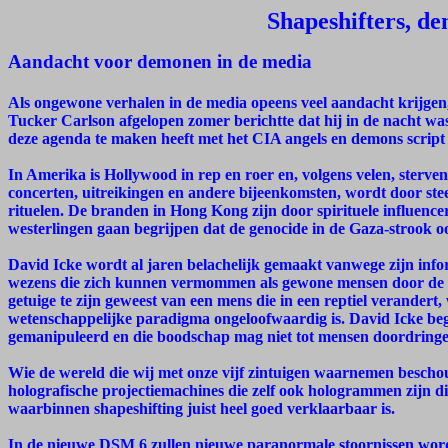
Shapeshifters, d
Aandacht voor demonen in de media
Als ongewone verhalen in de media opeens veel aandacht krijgen
Tucker Carlson afgelopen zomer berichtte dat hij in de nacht w
deze agenda te maken heeft met het CIA angels en demons script 
In Amerika is Hollywood in rep en roer en, volgens velen, sterven
concerten, uitreikingen en andere bijeenkomsten, wordt door s
rituelen. De branden in Hong Kong zijn door spirituele influence
westerlingen gaan begrijpen dat de genocide in de Gaza-strook ook
David Icke wordt al jaren belachelijk gemaakt vanwege zijn infor
wezens die zich kunnen vermommen als gewone mensen door de c
getuige te zijn geweest van een mens die in een reptiel verandert
wetenschappelijke paradigma ongeloofwaardig is. David Icke begr
gemanipuleerd en die boodschap mag niet tot mensen doordringe
Wie de wereld die wij met onze vijf zintuigen waarnemen beschou
holografische projectiemachines die zelf ook hologrammen zijn di
waarbinnen shapeshifting juist heel goed verklaarbaar is.
In de nieuwe DSM 6 zullen nieuwe paranormale stoornissen wor