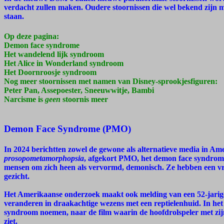
verdacht zullen maken. Oudere stoornissen die wel bekend zijn ma
staan.
Op deze pagina:
Demon face syndrome
Het wandelend lijk syndroom
Het Alice in Wonderland syndroom
Het Doornroosje syndroom
Nog meer stoornissen met namen van Disney-sprookjesfiguren:
Peter Pan, Assepoester, Sneeuwwitje, Bambi
Narcisme is
geen
stoornis meer
Demon Face Syndrome (PMO)
In 2024 berichtten zowel de gewone als alternatieve media in A
prosopometamorphopsia
, afgekort PMO, het demon face syndrome.
mensen om zich heen als vervormd, demonisch. Ze hebben een vr
gezicht.
Het Amerikaanse onderzoek maakt ook melding van een 52-jarige
veranderen in draakachtige wezens met een reptielenhuid. In het
syndroom noemen, naar de film waarin de hoofdrolspeler met zi
ziet.