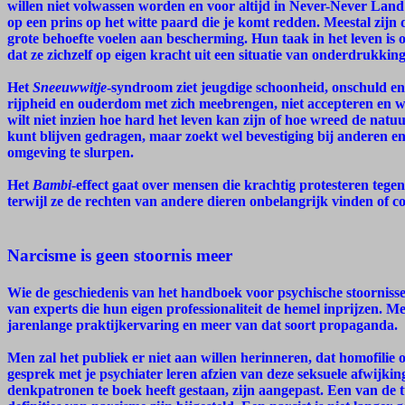
willen niet volwassen worden en voor altijd in Never-Never Lan
op een prins op het witte paard die je komt redden. Meestal zijn
grote behoefte voelen aan bescherming. Hun taak in het leven is om
dat ze zichzelf op eigen kracht uit een situatie van onderdrukki
Het
Sneeuwwitje
-syndroom ziet jeugdige schoonheid, onschuld en
rijpheid en ouderdom met zich meebrengen, niet accepteren en w
wilt niet inzien hoe hard het leven kan zijn of hoe wreed de natuu
kunt blijven gedragen, maar zoekt wel bevestiging bij anderen e
omgeving te slurpen.
Het
Bambi
-effect gaat over mensen die krachtig protesteren tege
terwijl ze de rechten van andere dieren onbelangrijk vinden of c
Narcisme is geen stoornis meer
Wie de geschiedenis van het handboek voor psychische stoornisse
van experts die hun eigen professionaliteit de hemel inprijzen. M
jarenlange praktijkervaring en meer van dat soort propaganda.
Men zal het publiek er niet aan willen herinneren, dat homofilie o
gesprek met je psychiater leren afzien van deze seksuele afwijkin
denkpatronen te boek heeft gestaan, zijn aangepast. Een van de 