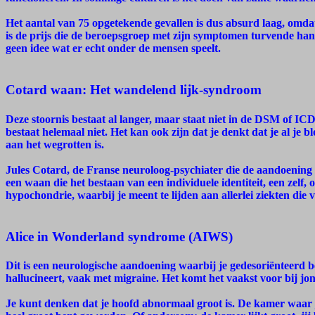
Het aantal van 75 opgetekende gevallen is dus absurd laag, omdat 
is de prijs die de beroepsgroep met zijn symptomen turvende ha
geen idee wat er echt onder de mensen speelt.
Cotard waan: Het wandelend lijk-syndroom
Deze stoornis bestaat al langer, maar staat niet in de DSM of ICD-
bestaat helemaal niet. Het kan ook zijn dat je denkt dat je al je 
aan het wegrotten is.
Jules Cotard, de Franse neuroloog-psychiater die de aandoening 
een waan die het bestaan van een individuele identiteit, een zelf,
hypochondrie, waarbij je meent te lijden aan allerlei ziekten die 
Alice in Wonderland syndrome (AIWS)
Dit is een neurologische aandoening waarbij je gedesoriënteerd be
hallucineert, vaak met migraine. Het komt het vaakst voor bij jon
Je kunt denken dat je hoofd abnormaal groot is. De kamer waar je in