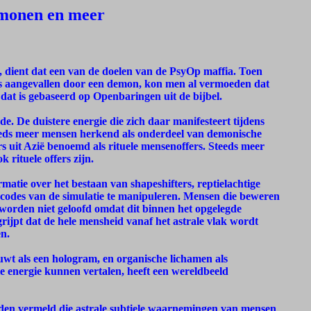
emonen en meer
, dient dat een van de doelen van de PsyOp maffia. Toen
as aangevallen door een demon, kon men al vermoeden dat
dat is gebaseerd op Openbaringen uit de bijbel.
de. De duistere energie die zich daar manifesteert tijdens
teeds meer mensen herkend als onderdeel van demonische
rs uit Azië benoemd als rituele mensenoffers. Steeds meer
 rituele offers zijn.
matie over het bestaan van shapeshifters, reptielachtige
odes van de simulatie te manipuleren. Mensen die beweren
, worden niet geloofd omdat dit binnen het opgelegde
ijpt dat de hele mensheid vanaf het astrale vlak wordt
n.
wt als een hologram, en organische lichamen als
e energie kunnen vertalen, heeft een wereldbeeld
den vermeld die astrale subtiele waarnemingen van mensen