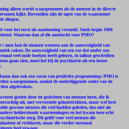
ing alleen wordt waargenomen als de mensen in de directe
 personen kijkt. Bovendien zijn de ogen van de waarnemer
de dingen.
16 voor het eerst als aandoening vermeld. Sinds begin 1900
getekend. Waarom dan al die aandacht voor PMO?
ure': men laat de mensen wennen aan de aanwezigheid van
n paniek raken. De aanwezigheid van een ras dat onder ons
rmaal veel oude boeken heeft gelezen, in talloze geschriften
ens gaan zien, moet het bij de psychiatrie als een heuse
.
s Jason dan ook een vorm van
predictive programming
: PMO is
worden waargenomen, omdat de onderliggende codes van de
rden afgebroken.
 wezens gezien door de gezichten van mensen heen, die ik
terachtig uit, met vervormde gelaatstrekken, maar wel heel
elde gewone mensen die veel hadden geleden, dus niet als
eks andere helderziende waarnemingen en het kwam toen echt
sychiatrische zorg. Dit geldt voor veel mensen die
laatsen of verklaren, maar die verder normaal
mingen heel gewoon.