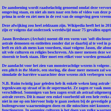
De aandoening wordt raadselachtig genoemd omdat deze vervorm
omgeving staan, en niet als men naar een foto of video van deze
prima in orde en ziet men in de rest van de omgeving geen vreem
Deze afwijking zou heel zeldzaam zijn. Wikipedia heeft het in 20
zijn er volgens dat onderzoek wereldwijd maar 75 gevallen op
Jason Breshears (
Archaix
) noemt dit een vorm van 'soft disclos
astrale demonen en entiteiten zonder dat ze daarbij al te veel i
leeft en zich als mens kan voordoen, staat volgens Jason, die abno
uit vele culturen en religies beschreven. Als meer mensen deze wez
stoornis te boek staan. Hier moet een etiket voor worden gemaakt
De aandacht voor het zien van monsterachtige wezens is volgen
een
glitch in the Matrix
, een storing, die door meer mensen zal 
simulatie de barrière waarachter deze wezens zich verbergen wo
N.B. Ruim twintig jaar geleden heb ik enkele weken lang astrale
tegenkwam op straat of in de supermarkt. Ze zagen er vaak mons
verschillend. Sommigen van hen zagen eruit als astraal uitgemerg
astrale rovers. Dit is maar een enkel voorbeeld uit een hele re
niet in me op om hiervoor hulp te gaan zoeken bij de gevestigde p
buitengewone waarnemingen doen en die misschien niet kunnen p
functioneren. In sommige culturen is het doen van zulke waarne