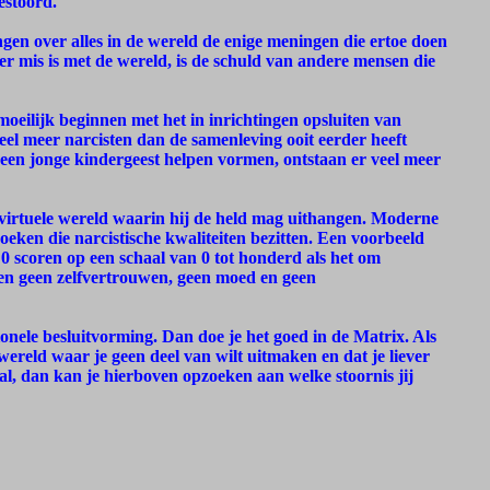
gestoord.
ingen over alles in de wereld de enige meningen die ertoe doen
t er mis is met de wereld, is de schuld van andere mensen die
 moeilijk beginnen met het in inrichtingen opsluiten van
el meer narcisten dan de samenleving ooit eerder heeft
n een jonge kindergeest helpen vormen, ontstaan er veel meer
 virtuele wereld waarin hij de held mag uithangen. Moderne
oeken die narcistische kwaliteiten bezitten. Een voorbeeld
0 scoren op een schaal van 0 tot honderd als het om
en geen zelfvertrouwen, geen moed en geen
onele besluitvorming. Dan doe je het goed in de Matrix. Als
wereld waar je geen deel van wilt uitmaken en dat je liever
al, dan kan je hierboven opzoeken aan welke stoornis jij