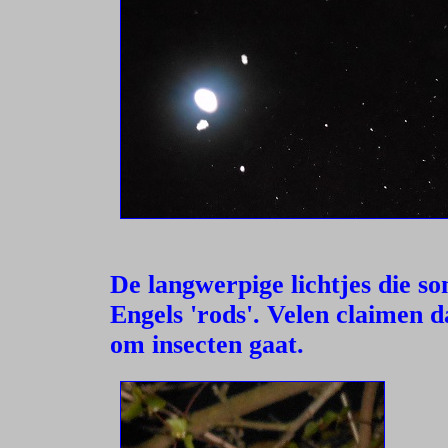
De langwerpige lichtjes die s
Engels 'rods'. Velen claimen dat
om insecten gaat.