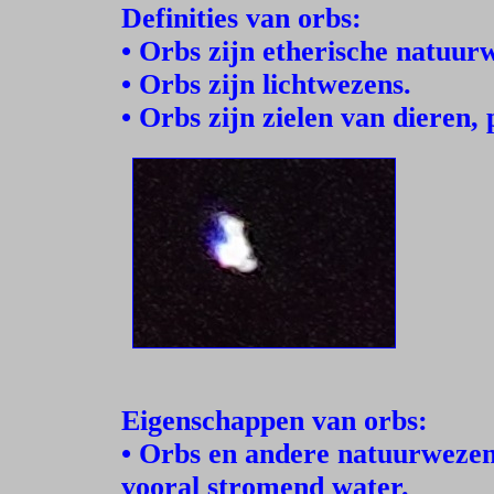
Definities van orbs:
• Orbs zijn etherische natuur
• Orbs zijn lichtwezens.
• Orbs zijn zielen van dieren,
Eigenschappen van orbs:
• Orbs en andere natuurwezens
vooral stromend water.