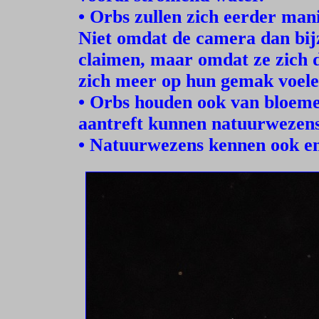
• Orbs zullen zich eerder mani
Niet omdat de camera dan bijzo
claimen, maar omdat ze zich 
zich meer op hun gemak voele
• Orbs houden ook van bloeme
aantreft kunnen natuurwezens
• Natuurwezens kennen ook em