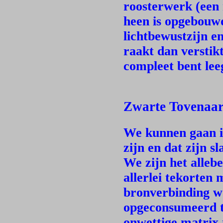
roosterwerk (een 
heen is opgebouwd
lichtbewustzijn e
raakt dan verstikt
compleet bent lee
Zwarte Tovenaars
We kunnen gaan in
zijn en dat zijn s
We zijn het allebe
allerlei tekorten 
bronverbinding w
opgeconsumeerd tot
onwettige matrix 