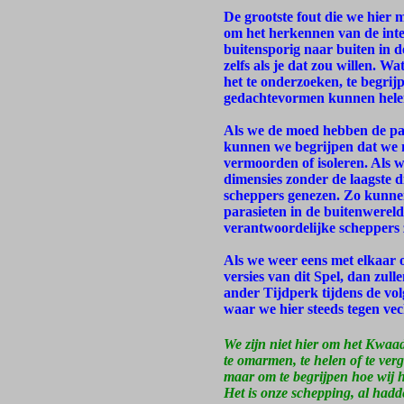
De grootste fout die we hier 
om het herkennen van de inten
buitensporig naar buiten in de
zelfs als je dat zou willen. Wa
het te onderzoeken, te begrijp
gedachtevormen kunnen hele
Als we de moed hebben de para
kunnen we begrijpen dat we ni
vermoorden of isoleren. Als 
dimensies zonder de laagste 
scheppers genezen. Zo kunnen
parasieten in de buitenwereld
verantwoordelijke scheppers z
Als we weer eens met elkaar 
versies van dit Spel, dan zul
ander Tijdperk tijdens de vo
waar we hier steeds tegen vec
We zijn niet hier om het Kwaad
te omarmen, te helen of te ver
maar om te begrijpen hoe wij 
Het is onze schepping, al had