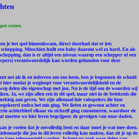
chten
igen wezen.
toen je het spel binnenkwam, direct doorhad dat er iets
e schepping. Misschien huilt een baby daarom wel zo hard. En als
n schepping, dan is er altijd een niveau waarop een schepper of een
werpers) verantwoordelijk kan worden gehouden voor deze
bent net als ik en iedereen om ons heen, ben je begonnen de schuld
ent hier omdat je wegloopt voor verantwoordelijkheid en de
weg delen die eigenschap met jou. Nu is de tijd om de woorden
wij
en. Ja, we zijn allen een in dit spel, maar niet in de betekenis die
dnekkig aan geven. We zijn allemaal luie valsspelers die hun
egekeerd zodra het mis ging. We lieten ze gewoon achter en
 erin achterbleef elkaar en zichzelf ging consumeren, waardoor de
t moeten we hier leren begrijpen: de gevolgen van onze daden.
an je voelen dat je onvolledig bent en daar moet je wat mee doen.
ielemaatje die jou in dit leven volledig kan maken, dan zit je op de
op keer teleurgesteld worden. Je bent op zoek naar delen van