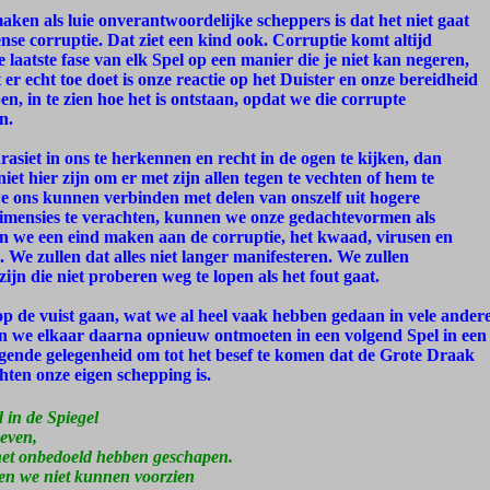
maken als luie onverantwoordelijke scheppers is dat het niet gaat
se corruptie. Dat ziet een kind ook. Corruptie komt altijd
 laatste fase van elk Spel op een manier die je niet kan negeren,
t er echt toe doet is onze reactie op het Duister en onze bereidheid
en, in te zien hoe het is ontstaan, opdat we die corrupte
n.
siet in ons te herkennen en recht in de ogen te kijken, dan
et hier zijn om er met zijn allen tegen te vechten of hem te
we ons kunnen verbinden met delen van onszelf uit hogere
dimensies te verachten, kunnen we onze gedachtevormen als
 we een eind maken aan de corruptie, het kwaad, virusen en
. We zullen dat alles niet langer manifesteren. We zullen
ijn die niet proberen weg te lopen als het fout gaat.
op de vuist gaan, wat we al heel vaak hebben gedaan in vele ander
len we elkaar daarna opnieuw ontmoeten in een volgend Spel in een
lgende gelegenheid om tot het besef te komen dat de Grote Draak
hten onze eigen schepping is.
 in de Spiegel
geven,
het onbedoeld hebben geschapen.
den we niet kunnen voorzien