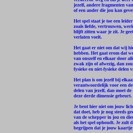
jezelf, andere fragmenten va
of een ander die jou kan geve
Het spel staat je toe een leid
zoals liefde, vertrouwen, wer
blijft zitten waar je zit. Je g
verlaten voelt.
Het gaat er niet om dat wij hie
hebben. Het gaat erom dat we
van onszelf en elkaar door all
zwak zijn of afwezig, dan zo
fysieke en niet-fysieke delen v
Het plan is om jezelf bij elka
verantwoordelijk voor een dee
delen van jezelf, dan moet de
deze derde dimensie gebeurt.
Je bent hier niet om jouw lich
dat doet, heb je nog steeds ge
van de schepper in jou en di
als het spel ophoudt. Je zult
begrijpen dat je jouw kaartje