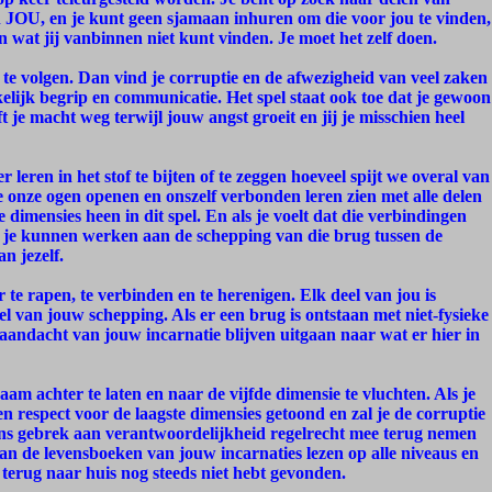
n JOU, en je kunt geen sjamaan inhuren om die voor jou te vinden,
n wat jij vanbinnen niet kunt vinden. Je moet het zelf doen.
er te volgen. Dan vind je corruptie en de afwezigheid van veel zaken
kelijk begrip en communicatie. Het spel staat ook toe dat je gewoon
eeft je macht weg terwijl jouw angst groeit en jij je misschien heel
r leren in het stof te bijten of te zeggen hoeveel spijt we overal van
 onze ogen openen en onszelf verbonden leren zien met alle delen
e dimensies heen in dit spel. En als je voelt dat die verbindingen
u je kunnen werken aan de schepping van die brug tussen de
an jezelf.
ar te rapen, te verbinden en te herenigen. Elk deel van jou is
l van jouw schepping. Als er een brug is ontstaan met niet-fysieke
 aandacht van jouw incarnatie blijven uitgaan naar wat er hier in
aam achter te laten en naar de vijfde dimensie te vluchten. Als je
en respect voor de laagste dimensies getoond en zal je de corruptie
ens gebrek aan verantwoordelijkheid regelrecht mee terug nemen
 dan de levensboeken van jouw incarnaties lezen op alle niveaus en
 terug naar huis nog steeds niet hebt gevonden.