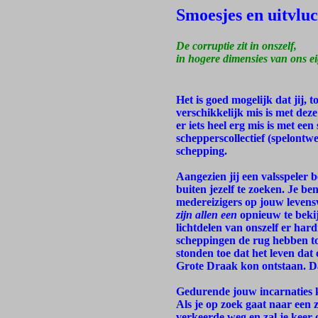
Smoesjes en uitvlu
De corruptie zit in onszelf,
in hogere dimensies van ons e
Het is goed mogelijk dat jij, 
verschikkelijk mis is met dez
er iets heel erg mis is met ee
schepperscollectief (spelont
schepping.
Aangezien jij een valsspeler 
buiten jezelf te zoeken. Je b
medereizigers op jouw levens
zijn allen een
opnieuw te bekijk
lichtdelen van onszelf er har
scheppingen de rug hebben to
stonden toe dat het leven dat
Grote Draak kon ontstaan. Da
Gedurende jouw incarnaties k
Als je op zoek gaat naar een z
verkeerde weg en zal je keer 