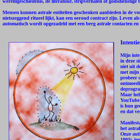
wereldgeschiedenis, de literatuur, stripverhalen of godsdienstige t
Mensen kunnen astrale entiteiten geschenken aanbieden in de vor
nietszeggend ritueel lijkt, kan een oeroud contract zijn. Leven al
automatisch wordt opgezadeld met een berg astrale contacten en 
Intenti
Mijn int
in deze s
niet uit 
met mijn 
probeer 
ontmoedig
deprogra
Maar hela
YouTube 
is hun ge
en dat ve
Manifesta
het astra
Onze auth
100% inge