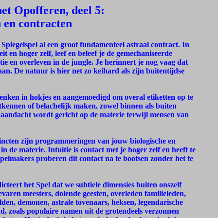
t Opofferen, deel 5:
n en contracten
piegelspel al een groot fundamenteel astraal contract. In
it en hoger zelf, leef en beleef je de gemechaniseerde
ie en overleven in de jungle. Je herinnert je nog vaag dat
aan. De natuur is hier net zo keihard als zijn buitentijdse
enken in hokjes en aangemoedigd om overal etiketten op te
tkennen of belachelijk maken, zowel binnen als buiten
. De aandacht wordt gericht op de materie terwijl mensen van
nstincten zijn programmeringen van jouw biologische en
n de materie. Intuitie is contact met je hoger zelf en heeft te
spelmakers proberen dit contact na te bootsen zonder het te
icteert het Spel dat we subtiele dimensies buiten onszelf
varen meesters, dolende geesten, overleden familieleden,
erelden, demonen, astrale tovenaars, heksen, legendarische
ond, zoals populaire namen uit de grotendeels verzonnen