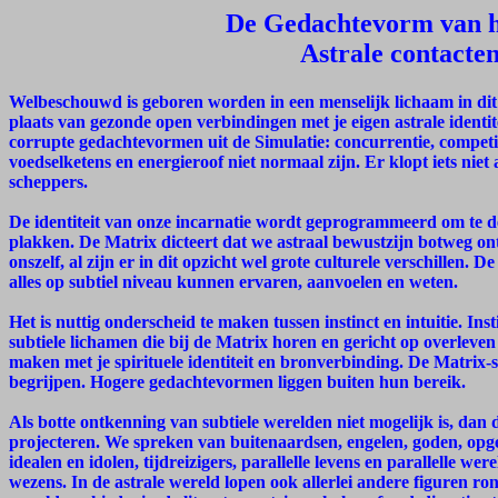
De Gedachtevorm van he
Astrale contacte
Welbeschouwd is geboren worden in een menselijk lichaam in dit S
plaats van gezonde open verbindingen met je eigen astrale identite
corrupte gedachtevormen uit de Simulatie: concurrentie, competit
voedselketens en energieroof niet normaal zijn. Er klopt iets niet 
scheppers.
De identiteit van onze incarnatie wordt geprogrammeerd om te d
plakken. De Matrix dicteert dat we astraal bewustzijn botweg on
onszelf, al zijn er in dit opzicht wel grote culturele verschillen
alles op subtiel niveau kunnen ervaren, aanvoelen en weten.
Het is nuttig onderscheid te maken tussen instinct en intuitie. I
subtiele lichamen die bij de Matrix horen en gericht op overleven i
maken met je spirituele identiteit en bronverbinding. De Matrix-
begrijpen. Hogere gedachtevormen liggen buiten hun bereik.
Als botte ontkenning van subtiele werelden niet mogelijk is, dan d
projecteren. We spreken van buitenaardsen, engelen, goden, opge
idealen en idolen, tijdreizigers, parallelle levens en parallelle w
wezens. In de astrale wereld lopen ook allerlei andere figuren r