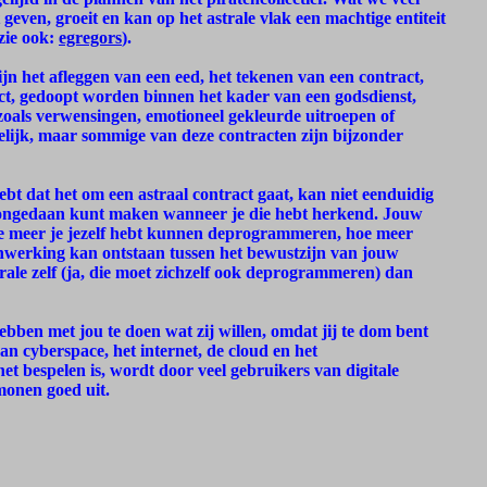
geven, groeit en kan op het astrale vlak een machtige entiteit
zie ook:
egregors
).
jn het afleggen van een eed, het tekenen van een contract,
t, gedoopt worden binnen het kader van een godsdienst,
zoals verwensingen, emotioneel gekleurde uitroepen of
elijk, maar sommige van deze contracten zijn bijzonder
ebt dat het om een astraal contract gaat, kan niet eenduidig
e ongedaan kunt maken wanneer je die hebt herkend. Jouw
 Hoe meer je jezelf hebt kunnen deprogrammeren, hoe meer
nwerking kan ontstaan tussen het bewustzijn van jouw
e zelf (ja, die moet zichzelf ook deprogrammeren) dan
hebben met jou te doen wat zij willen, omdat jij te dom bent
n cyberspace, het internet, de cloud en het
t bespelen is, wordt door veel gebruikers van digitale
monen goed uit.