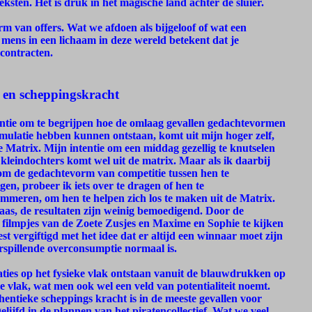
eksten. Het is druk in het magische land achter de sluier.
m van offers. Wat we afdoen als bijgeloof of wat een
s mens in een lichaam in deze wereld betekent dat je
contracten.
e en scheppingskracht
entie om te begrijpen hoe de omlaag gevallen gedachtevormen
imulatie hebben kunnen ontstaan, komt uit mijn hoger zelf,
de Matrix. Mijn intentie om een middag gezellig te knutselen
kleindochters komt wel uit de matrix. Maar als ik daarbij
om de gedachtevorm van competitie tussen hen te
en, probeer ik iets over te dragen of hen te
mmeren, om hen te helpen zich los te maken uit de Matrix.
as, de resultaten zijn weinig bemoedigend. Door de
filmpjes van de Zoete Zusjes en Maxime en Sophie te kijken
est vergiftigd met het idee dat er altijd een winnaar moet zijn
rspillende overconsumptie normaal is.
ties op het fysieke vlak ontstaan vanuit de blauwdrukken op
le vlak, wat men ook wel een veld van potentialiteit noemt.
entieke scheppings kracht is in de meeste gevallen voor
lijfd in de plannen van het piratencollectief. Wat we veel