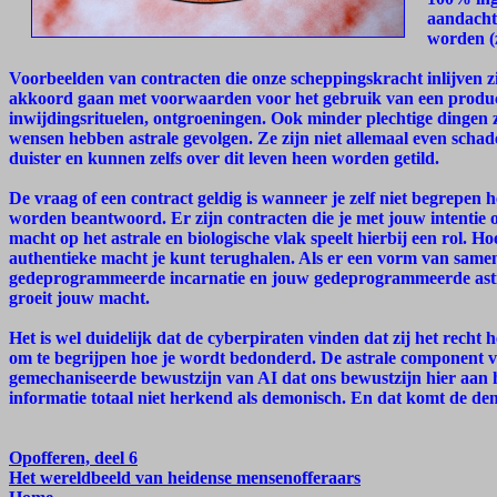
aandacht 
worden (
Voorbeelden van contracten die onze scheppingskracht inlijven zi
akkoord gaan met voorwaarden voor het gebruik van een produc
inwijdingsrituelen, ontgroeningen. Ook minder plechtige dingen 
wensen hebben astrale gevolgen. Ze zijn niet allemaal even schad
duister en kunnen zelfs over dit leven heen worden getild.
De vraag of een contract geldig is wanneer je zelf niet begrepen h
worden beantwoord. Er zijn contracten die je met jouw intenti
macht op het astrale en biologische vlak speelt hierbij een rol.
authentieke macht je kunt terughalen. Als er een vorm van same
gedeprogrammeerde incarnatie en jouw gedeprogrammeerde astral
groeit jouw macht.
Het is wel duidelijk dat de cyberpiraten vinden dat zij het recht 
om te begrijpen hoe je wordt bedonderd. De astrale component va
gemechaniseerde bewustzijn van AI dat ons bewustzijn hier aan he
informatie totaal niet herkend als demonisch. En dat komt de de
Opofferen, deel 6
Het wereldbeeld van heidense mensenofferaars