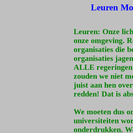
Leuren Mor
Leuren: Onze lic
onze omgeving. Re
organisaties die b
organisaties jagen
ALLE regeringen z
zouden we niet me
juist aan hen ove
redden! Dat is ab
We moeten dus onz
universiteiten wo
onderdrukken. We