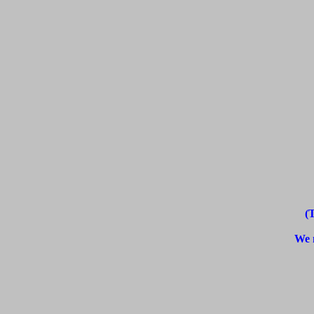
(
We m