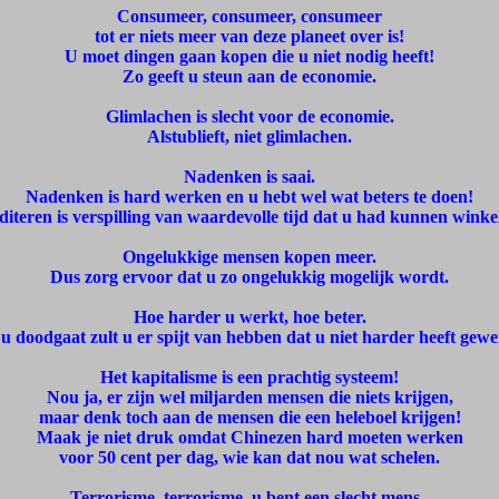
Consumeer, consumeer, consumeer
tot er niets meer van deze planeet over is!
U moet dingen gaan kopen die u niet nodig heeft!
Zo geeft u steun aan de economie.
Glimlachen is slecht voor de economie.
Alstublieft, niet glimlachen.
Nadenken is saai.
Nadenken is hard werken en u hebt wel wat beters te doen!
iteren is verspilling van waardevolle tijd dat u had kunnen winke
Ongelukkige mensen kopen meer.
Dus zorg ervoor dat u zo ongelukkig mogelijk wordt.
Hoe harder u werkt, hoe beter.
 u doodgaat zult u er spijt van hebben dat u niet harder heeft gewe
Het kapitalisme is een prachtig systeem!
Nou ja, er zijn wel miljarden mensen die niets krijgen,
maar denk toch aan de mensen die een heleboel krijgen!
Maak je niet druk omdat Chinezen hard moeten werken
voor 50 cent per dag, wie kan dat nou wat schelen.
Terrorisme, terrorisme, u bent een slecht mens -