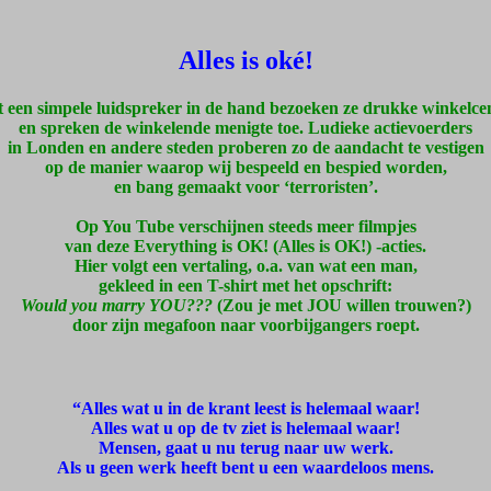
Alles is oké!
 een simpele luidspreker in de hand bezoeken ze drukke winkelce
en spreken de winkelende menigte toe. Ludieke actievoerders
in Londen en andere steden proberen zo de aandacht te vestigen
op de manier waarop wij bespeeld en bespied worden,
en bang gemaakt voor ‘terroristen’.
Op You Tube verschijnen steeds meer filmpjes
van deze Everything is OK! (Alles is OK!) -acties.
Hier volgt een vertaling, o.a. van wat een man,
gekleed in een T-shirt met het opschrift:
Would you marry YOU???
(Zou je met JOU willen trouwen?)
door zijn megafoon naar voorbijgangers roept.
“Alles wat u in de krant leest is helemaal waar!
Alles wat u op de tv ziet is helemaal waar!
Mensen, gaat u nu terug naar uw werk.
Als u geen werk heeft bent u een waardeloos mens.