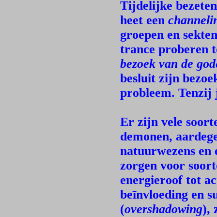
Tijdelijke bezete
heet een
channeli
groepen en sekten
trance proberen 
bezoek van de god
besluit zijn bezoe
probleem. Tenzij j
Er zijn vele soort
demonen, aardegeb
natuurwezens en 
zorgen voor soort
energieroof tot a
beīnvloeding en su
(
overshadowing
),