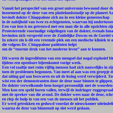
Vanuit het perspectief van een groot universum bewoond door du
inzoemend op de sleur van een plattelandsstadje op de planeet A
bevindt dokter Chiappalone zich nu in een kleine gemeenschap
in de nabijheid van twee ex-echtgenoten, waarvan hij ondertusse
Een van hen is nu getrouwd met een man die in alle opzichten zijn 
Protesterende voormalige volgelingen van de dokter, evenals fa
bevinden zich verspreid over de Zuidelijke Downs en de Gordel 
In zekere zin is dit een vreemde plek om een medische kliniek te
die volgens Dr. Chiappalone patiënten helpt
om de “enorme druk van het moderne leven” aan te kunnen.
Dit waren de ingrediënten van een mengsel dat nogal explosief ble
tijdens een openbare bijeenkomst vorige week.
Een vol zaaltje met ruim vijftig mensen had zich nauwelijks in zijn
toen de problemen begonnen. Van meet af aan was een groepje 
dat uiting gaf aan bezwaren en uit de lezing werd verwijderd. T
wist een der demonstranten door de deur naar binnen te glippen.
De dokter verwelkomde hem hoogst persoonlijk met de woorden: 
Men kon een speld horen vallen, terwijl de indringer ruggespraa
met de spreker van die avond. De dokter wees naar de deur, schr
en riep de hulp in van een van de mensen uit het publiek.
Er werd getrokken en geduwd voordat de nieuwkomer uiteindeli
waarna de deur van binnenuit op slot werd gedaan.