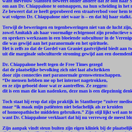
want mevrouw Stanford beweert onder andere dat ze ooit naar S
om aan Dr. Chiappalone te ontsnappen, na hun scheiding in het
Ze beweert dat ze heeft geprobeerd een straatverbod voor hem te
wat volgens Dr. Chiappalone niet waar is – en dat hij haar stalkt.
Terwijl de beweringen en tegenbeweringen niet van de lucht zijn, 
zowel Amitakh als haar voormalige echtgenoot zijn productieve s
en sprekers werkzaam in een bloeiende subcultuur in de Verenig
die was gewijd aan het paranormale en het spirituele.
Het is zelfs zo dat de Gordel van Graniet gastvrijheid biedt aan t
uit die marginale subculturele stroming gewijd aan een doemde
Dr. Chiappalone heeft tegen de Free Times gezegd
dat de plaatselijke bevolking zich niet laat afschrikken
door zijn connecties met paranormale grenswetenschappen.
“De mensen hebben me op het internet nagetrokken,
en ze zijn geboeid door wat ze aantreffen. Ze zeggen:
dit is een man die kan nadenken, deze man is een diepzinnig den
Toch staat hij erop dat zijn praktijk in Stanthorpe “zuiver medisc
maar “ik maak mijn patiënten niet belachelijk als ze kruiden
of homeopathische middelen gebruiken.” Zijn stijl lijkt wel aan t
want Dr. Chiappalone verklaart dat hij nu verreweg de meest blo
Zijn aanpak vindt steun buiten zijn eigen kliniek bij de plaatse