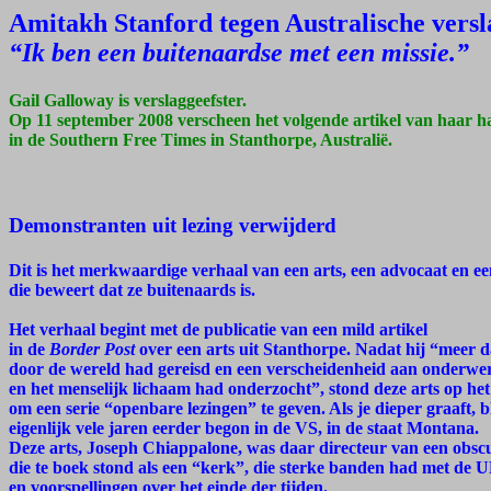
Amitakh Stanford tegen Australische versl
“Ik ben een buitenaardse met een missie.”
Gail Galloway is verslaggeefster.
Op 11 september 2008 verscheen het volgende artikel van haar 
in de Southern Free Times in Stanthorpe, Australië.
Demonstranten uit lezing verwijderd
Dit is het merkwaardige verhaal van een arts, een advocaat en e
die beweert dat ze buitenaards is.
Het verhaal begint met de publicatie van een mild artikel
in de
Border Post
over een arts uit Stanthorpe. Nadat hij “meer d
door de wereld had gereisd en een verscheidenheid aan onderwer
en het menselijk lichaam had onderzocht”, stond deze arts op he
om een serie “openbare lezingen” te geven. Als je dieper graaft, bl
eigenlijk vele jaren eerder begon in de VS, in de staat Montana.
Deze arts, Joseph Chiappalone, was daar directeur van een obscu
die te boek stond als een “kerk”, die sterke banden had met de
en voorspellingen over het einde der tijden.