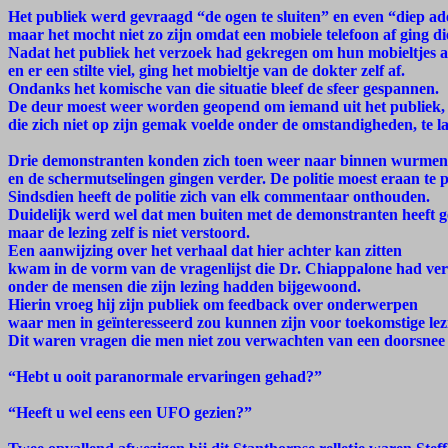
Het publiek werd gevraagd “de ogen te sluiten” en even “diep ad
maar het mocht niet zo zijn omdat een mobiele telefoon af ging d
Nadat het publiek het verzoek had gekregen om hun mobieltjes af
en er een stilte viel, ging het mobieltje van de dokter zelf af.
Ondanks het komische van die situatie bleef de sfeer gespannen.
De deur moest weer worden geopend om iemand uit het publiek,
die zich niet op zijn gemak voelde onder de omstandigheden, te l
Drie demonstranten konden zich toen weer naar binnen wurmen
en de schermutselingen gingen verder. De politie moest eraan te
Sindsdien heeft de politie zich van elk commentaar onthouden.
Duidelijk werd wel dat men buiten met de demonstranten heeft 
maar de lezing zelf is niet verstoord.
Een aanwijzing over het verhaal dat hier achter kan zitten
kwam in de vorm van de vragenlijst die Dr. Chiappalone had ver
onder de mensen die zijn lezing hadden bijgewoond.
Hierin vroeg hij zijn publiek om feedback over onderwerpen
waar men in geïnteresseerd zou kunnen zijn voor toekomstige lez
Dit waren vragen die men niet zou verwachten van een doorsnee 
“Hebt u ooit paranormale ervaringen gehad?”
“Heeft u wel eens een UFO gezien?”