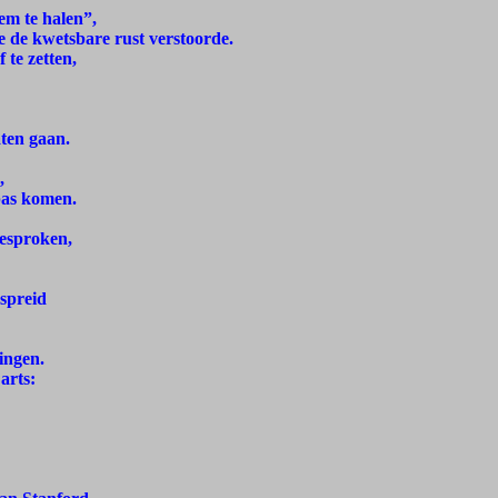
em te halen”,
ie de kwetsbare rust verstoorde.
 te zetten,
aten gaan.
,
 pas komen.
gesproken,
spreid
ingen.
arts: