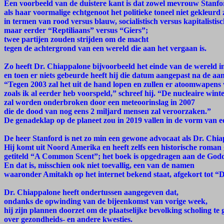
Een voorbeeld van de duistere kant is dat zowel mevrouw Stanfo
als haar voormalige echtgenoot het politieke toneel niet gekleurd 
in termen van rood versus blauw, socialistisch versus kapitalistisc
maar eerder “Reptiliaans” versus “Giers”;
twee partijen zouden strijden om de macht
tegen de achtergrond van een wereld die aan het vergaan is.
Zo heeft Dr. Chiappalone bijvoorbeeld het einde van de wereld in
en toen er niets gebeurde heeft hij die datum aangepast na de a
“Tegen 2003 zal het uit de hand lopen en zullen er atoomwapens
zoals ik al eerder heb voorspeld,” schreef hij. “De nucleaire wint
zal worden onderbroken door een meteoorinslag in 2007
die de dood van nog eens 2 miljard mensen zal veroorzaken.”
De genadeklap op de planeet zou in 2019 vallen in de vorm van e
De heer Stanford is net zo min een gewone advocaat als Dr. Chia
Hij komt uit Noord Amerika en heeft zelfs een historische roman
getiteld “A Common Scent”; het boek is opgedragen aan de Godd
En dat is, misschien ook niet toevallig, een van de namen
waaronder Amitakh op het internet bekend staat, afgekort tot 
Dr. Chiappalone heeft ondertussen aangegeven dat,
ondanks de opwinding van de bijeenkomst van vorige week,
hij zijn plannen doorzet om de plaatselijke bevolking scholing te
over gezondheids- en andere kwesties.