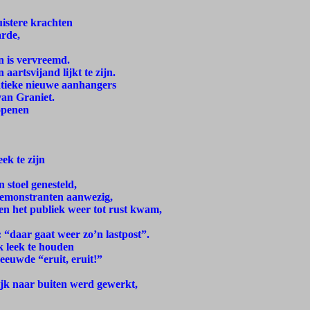
istere krachten
arde,
n is vervreemd.
aartsvijand lijkt te zijn.
natieke nieuwe aanhangers
van Graniet.
 openen
ek te zijn
 stoel genesteld,
demonstranten aanwezig,
oen het publiek weer tot rust kwam,
“daar gaat weer zo’n lastpost”.
k leek te houden
eeuwde “eruit, eruit!”
jk naar buiten werd gewerkt,