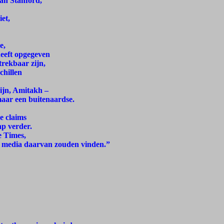
fan Stanford,
et,
e,
eeft opgegeven
ftrekbaar zijn,
chillen
ijn, Amitakh –
maar een buitenaardse.
e claims
ap verder.
e Times,
e media daarvan zouden vinden.”