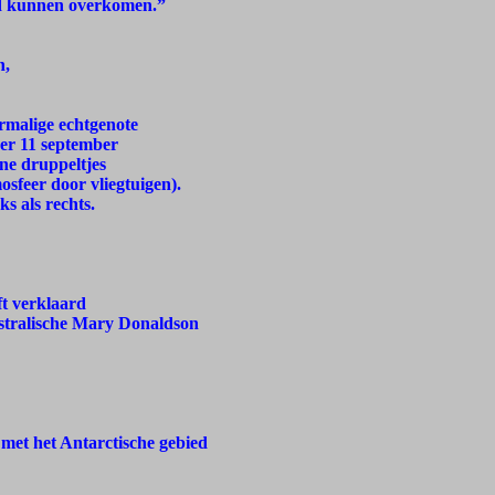
had kunnen overkomen.”
n,
rmalige echtgenote
ver 11 september
jne druppeltjes
sfeer door vliegtuigen).
ks als rechts.
ft verklaard
stralische Mary Donaldson
met het Antarctische gebied