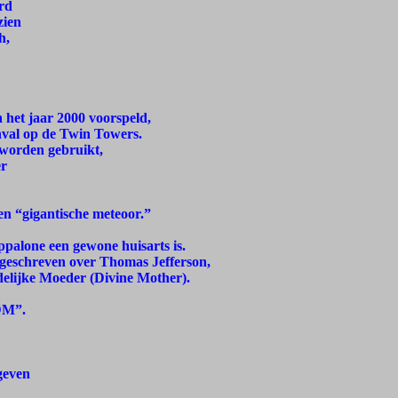
rd
zien
h,
 het jaar 2000 voorspeld,
anval op de Twin Towers.
 worden gebruikt,
er
en “gigantische meteoor.”
ppalone een gewone huisarts is.
 geschreven over Thomas Jefferson,
elijke Moeder (Divine Mother).
“DM”.
 geven