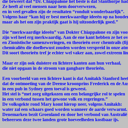
die beweert dat “Dr. Chiappalone het beste is dat Stanthorpe 
Ze heeft al veel mensen naar hem doorverwezen,
en in veel gevallen zijn de resultaten “ronduit wonderbaarlijk”.
Volgens haar “kan hij er best merkwaardige ideeën op na houde
maar als het om zijn praktijk gaat is hij uitzonderlijk goed.”
Die “merkwaardige ideeën” van Dokter Chiappalone en zijn voo
zijn wel heel erg merkwaardig. Aan de ene kant hebben ze het o
en Zionistische samenzweringen, en theorieën over chemtrails (fi
chemicaliën die doelbewust zouden worden verspreid in onze atmo
Dit soort theorieën tref je echter wel vaker aan, zowel extreem lin
Maar er zijn ook duistere en lichtere kanten aan hun verhaal,
die niet opgaan in de stroom van gangbare theorieën.
Een voorbeeld van een lichtere kant is dat Amitakh Stanford hee
dat de ontmoeting van de Deense kroonprins Frederick en de Au
in een pub in Sydney geen toeval is geweest.
Het stel is “met zorg uitgekozen om een belangrijke rol te spelen
in een verbond tussen het gewone volk en regeringen.”
De volksgekte rond Mary komt hierop neer, volgens Amitakh:
water zal een schaars goed worden wanneer de aarde verwarmt.
Denemarken bezit Groenland en door het verbond van Australië 
beheersen deze twee landen grote hoeveelheden kostbaar ijs.