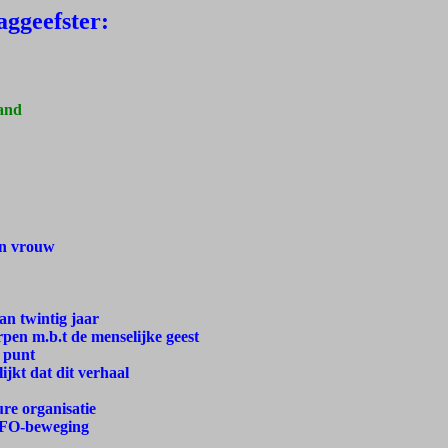
aggeefster:
hand
en vrouw
an twintig jaar
pen m.b.t de menselijke geest
t punt
ijkt dat dit verhaal
re organisatie
 UFO-beweging