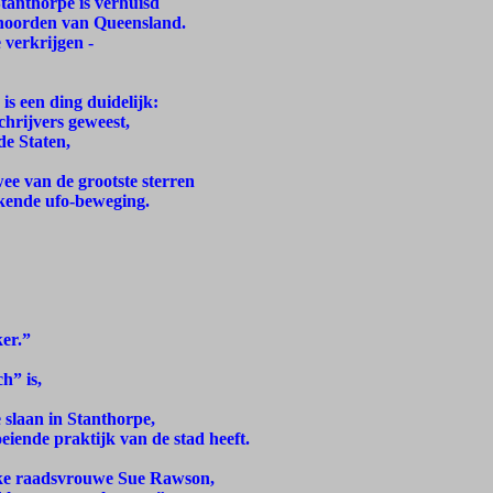
tanthorpe is verhuisd
 noorden van Queensland.
 verkrijgen -
is een ding duidelijk:
chrijvers geweest,
de Staten,
wee van de grootste sterren
nkende ufo-beweging.
ker.”
h” is,
e slaan in Stanthorpe,
eiende praktijk van de stad heeft.
lijke raadsvrouwe Sue Rawson,