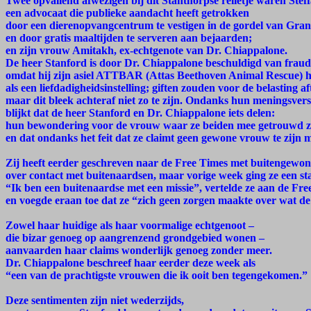
Twee opvallend afwezigen bij dit Stanthorpse relletje waren Stef
een advocaat die publieke aandacht heeft getrokken
door een dierenopvangcentrum te vestigen in de gordel van Grani
en door gratis maaltijden te serveren aan bejaarden;
en zijn vrouw Amitakh, ex-echtgenote van Dr. Chiappalone.
De heer Stanford is door Dr. Chiappalone beschuldigd van fraud
omdat hij zijn asiel ATTBAR (Attas Beethoven Animal Rescue) h
als een liefdadigheidsinstelling; giften zouden voor de belasting a
maar dit bleek achteraf niet zo te zijn. Ondanks hun meningsvers
blijkt dat de heer Stanford en Dr. Chiappalone iets delen:
hun bewondering voor de vrouw waar ze beiden mee getrouwd z
en dat ondanks het feit dat ze claimt geen gewone vrouw te zijn 
Zij heeft eerder geschreven naar de Free Times met buitengewon
over contact met buitenaardsen, maar vorige week ging ze een st
“Ik ben een buitenaardse met een missie”, vertelde ze aan de Fre
en voegde eraan toe dat ze “zich geen zorgen maakte over wat d
Zowel haar huidige als haar voormalige echtgenoot –
die bizar genoeg op aangrenzend grondgebied wonen –
aanvaarden haar claims wonderlijk genoeg zonder meer.
Dr. Chiappalone beschreef haar eerder deze week als
“een van de prachtigste vrouwen die ik ooit ben tegengekomen.”
Deze sentimenten zijn niet wederzijds,