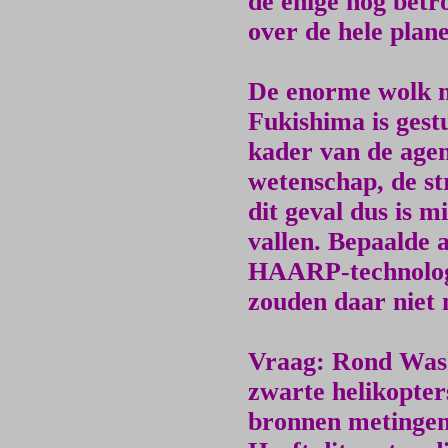
de enige nog bet
over de hele plane
De enorme wolk me
Fukishima is gest
kader van de agend
wetenschap, de st
dit geval dus is 
vallen. Bepaalde
HAARP-technolog
zouden daar niet 
Vraag: Rond Wash
zwarte helikopte
bronnen metingen 