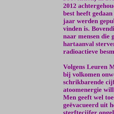
2012 achtergehoud
best heeft gedaan 
jaar werden gepub
vinden is. Bovend
naar mensen die 
hartaanval sterve
radioactieve besm
Volgens Leuren M
bij volkomen onw
schrikbarende cijf
atoomenergie will
Men geeft wel toe
geëvacueerd uit 
sterftecijfer ongel