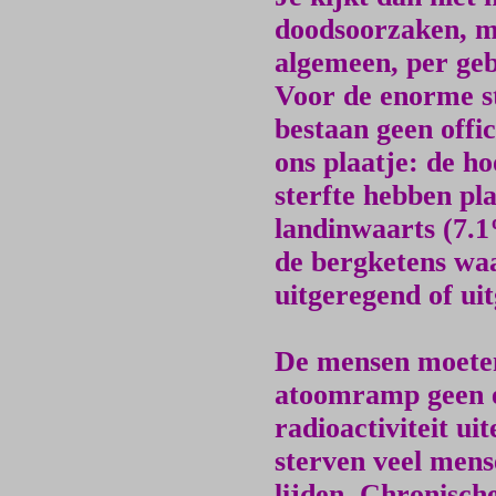
doodsoorzaken, ma
algemeen, per geb
Voor de enorme st
bestaan geen offic
ons plaatje: de h
sterfte hebben pl
landinwaarts (7.1
de bergketens waa
uitgeregend of ui
De mensen moeten
atoomramp geen e
radioactiviteit uit
sterven veel mens
lijden. Chronisch