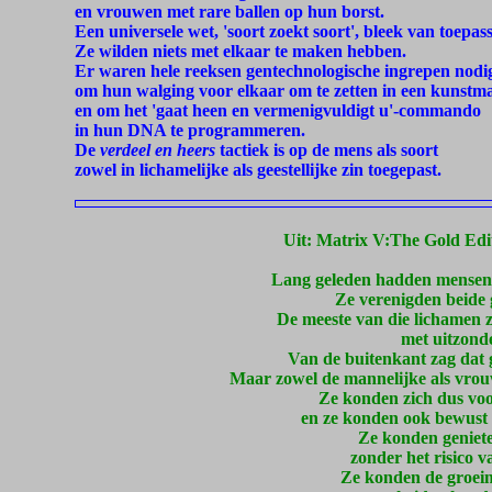
en vrouwen met rare ballen op hun borst.
Een universele wet, 'soort zoekt soort', bleek van toepass
Ze wilden niets met elkaar te maken hebben.
Er waren hele reeksen gentechnologische ingrepen nodi
om hun walging voor elkaar om te zetten in een kunstm
en om het 'gaat heen en vermenigvuldigt u'-commando
in hun DNA te programmeren.
De
verdeel en heers
tactiek is op de mens als soort
zowel in lichamelijke als geestellijke zin toegepast.
Uit: Matrix V:The Gold Edit
Lang geleden hadden mensen o
Ze verenigden beide 
De meeste van die lichamen z
met uitzonde
Van de buitenkant zag dat 
Maar zowel de mannelijke als vrouw
Ze konden zich dus voo
en ze konden ook bewust r
Ze konden geniet
zonder het risico 
Ze konden de groeim