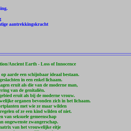
ing.
g
atige aantrekkingskracht
ion/Ancient Earth - Loss of Innocence
p aarde een schijnbaar ideaal bestaan.
geslachten in een enkel lichaam.
agen eruit als die van de moderne man,
ring van de genitaliën.
gebied eruit als bij de moderne vrouw.
elijke organen bevonden zich in het lichaam.
rtplanten met wie ze maar wilden
egelen of ze een kind wilden of niet.
en van seksuele gemeenschap
van ongewenste zwangerschap.
atrix van het vrouwelijke eitje