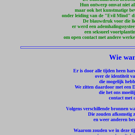
Hun ontwerp omvat niet all
maar ook het kunstmatige bew
onder leiding van de "Evil Mind" d
De blauwdruk voor die li
er werd een ademhalingssystee
een seksueel voortplanti
om open contact met andere werkel
Wie war
Er is door alle tijden heen h
over de identiteit 
die mogelijk hebb
We zitten daardoor met een D
die het ons moeil
contact met o
Volgens verschillende bronnen w
Die zouden afkomstig zi
en weer anderen be
Waarom zouden we in deze tijd