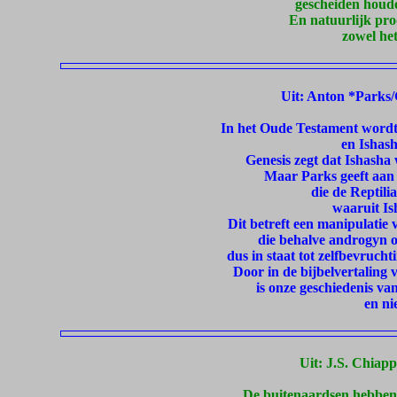
gescheiden houde
En natuurlijk pro
zowel het
Uit: Anton *Parks/
In het Oude Testament wordt 
en Ishash
Genesis zegt dat Ishasha 
Maar Parks geeft aan 
die de Reptili
waaruit I
Dit betreft een manipulatie
die behalve androgyn o
dus in staat tot zelfbevruch
Door in de bijbelvertaling
is onze geschiedenis van
en ni
Uit: J.S. Chiap
De buitenaardsen hebben 