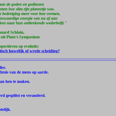
 aan de goden en godinnen
men hoe slim zijn plannetje was.
 bedreiging meer voor hen vormen,
nswaardige energie van nu af aan
eken naar hun ontbrekende wederhelft."
nard Schlain,
 uit Plato's Symposium
spectieven op evolutie:
isch huwelijk of wrede scheiding?
ler.
edenis van de mens op aarde.
van hen te maken.
d gesplitst en veranderd.
.
elijk.