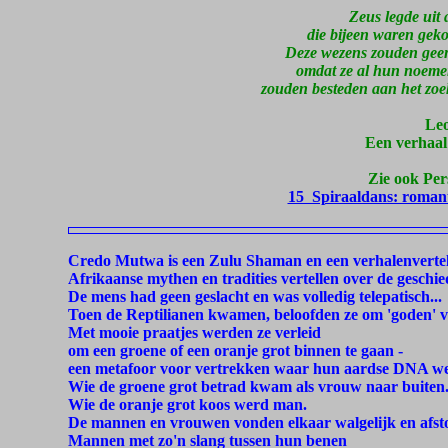
Zeus legde uit
die bijeen waren geko
Deze wezens zouden geen
omdat ze al hun noeme
zouden besteden aan het zo
Leo
Een verhaal
Zie ook Per
15 Spiraaldans: romant
Credo Mutwa is een Zulu Shaman en een verhalenvertel
Afrikaanse mythen en tradities vertellen over de geschi
De mens had geen geslacht en was volledig telepatisch...
Toen de Reptilianen kwamen, beloofden ze om 'goden' 
Met mooie praatjes werden ze verleid
om een groene of een oranje grot binnen te gaan -
een metafoor voor vertrekken waar hun aardse DNA wer
Wie de groene grot betrad kwam als vrouw naar buiten
Wie de oranje grot koos werd man.
De mannen en vrouwen vonden elkaar walgelijk en afstot
Mannen met zo'n slang tussen hun benen