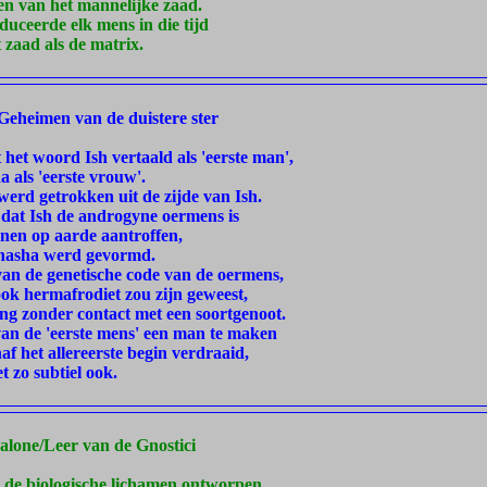
n van het mannelijke zaad.
duceerde elk mens in die tijd
 zaad als de matrix.
Geheimen van de duistere ster
het woord Ish vertaald als 'eerste man',
a als 'eerste vrouw'.
werd getrokken uit de zijde van Ish.
dat Ish de androgyne oermens is
anen op aarde aantroffen,
shasha werd gevormd.
 van de genetische code van de oermens,
ok hermafrodiet zou zijn geweest,
ting zonder contact met een soortgenoot.
 van de 'eerste mens' een man te maken
af het allereerste begin verdraaid,
et zo subtiel ook.
palone/Leer van de Gnostici
de biologische lichamen ontworpen.