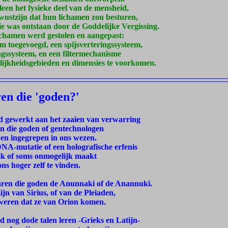
een het fysieke deel van de mensheid,
ustzijn dat hun lichamen zou besturen,
ie was ontstaan door de Goddelijke Vergissing.
chamen werd gestolen en aangepast:
m toegevoegd, een spijsverteringssysteem,
ngssysteem, en een filtermechanisme
ijkheidsgebieden en dimensies te voorkomen.
en die 'goden?'
ard gewerkt aan het zaaien van verwarring
van die goden of gentechnologen
en ingegrepen in ons wezen.
NA-mutatie of een holografische erfenis
ijk of soms onmogelijk maakt
ns hoger zelf te vinden.
aren die goden de Anunnaki of de Anannuki.
jn van Sirius, of van de Pleiaden,
weren dat ze van Orion komen.
 nog dode talen leren -Grieks en Latijn-