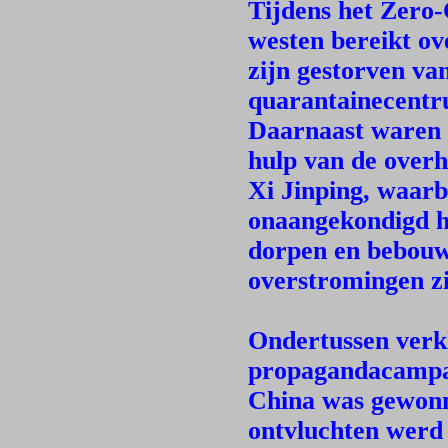
Tijdens het Zero-
westen bereikt o
zijn gestorven van
quarantainecentr
Daarnaast waren e
hulp van de overh
Xi Jinping, waar
onaangekondigd h
dorpen en bebouw
overstromingen z
Ondertussen verkl
propagandacampa
China was gewonn
ontvluchten werd