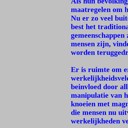
Als hun bevolking
maatregelen om hu
Nu er zo veel bui
best het tradition
gemeenschappen z
mensen zijn, vind
worden teruggedr
Er is ruimte om e
werkelijkheidsvel
beinvloed door al
manipulatie van h
knoeien met magn
die mensen nu ui
werkelijkheden v