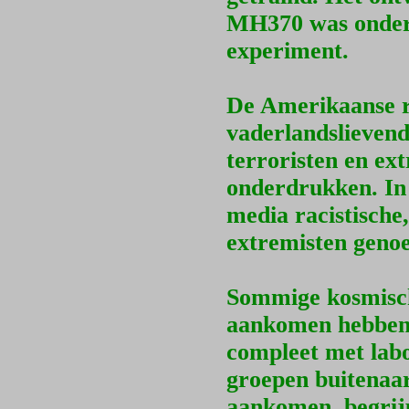
MH370 was onderd
experiment.
De Amerikaanse r
vaderlandslievend
terroristen en ex
onderdrukken. In
media racistische
extremisten geno
Sommige kosmische
aankomen hebben v
compleet met labo
groepen buitenaar
aankomen, begrij