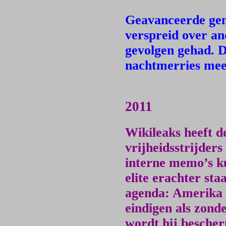
Geavanceerde ge
verspreid over an
gevolgen gehad. D
nachtmerries meeg
2011
Wikileaks heeft d
vrijheidsstrijders
interne memo’s k
elite erachter sta
agenda: Amerika 
eindigen als zonde
wordt hij bescher